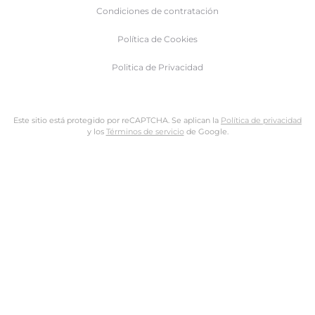
Condiciones de contratación
Política de Cookies
Politica de Privacidad
Este sitio está protegido por reCAPTCHA. Se aplican la
Política de privacidad
y los
Términos de servicio
de Google.
Nombre de usuario o dirección de email
Dirección de email