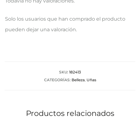
Todavía no hay valoraciones.
V
Solo los usuarios que han comprado el producto
a
pueden dejar una valoración.
l
o
r
a
SKU:
182413
CATEGORÍAS:
Belleza
,
Uñas
c
i
o
Productos relacionados
n
e