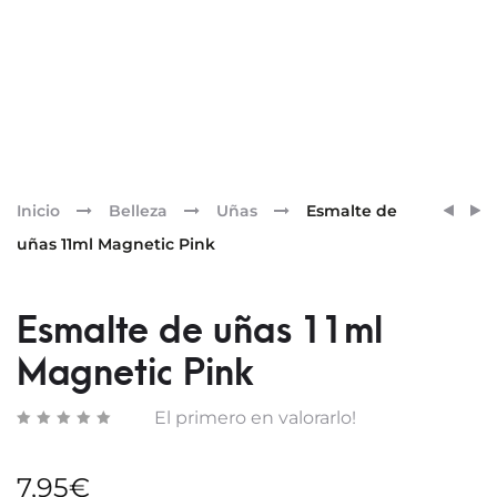
Pr
ESMA
ESMA
Inicio
Belleza
Uñas
Esmalte de
DE
DE
nav
uñas 11ml Magnetic Pink
UÑAS
UÑAS
11ML
11ML
GARN
SWEE
Esmalte de uñas 11ml
TANG
Magnetic Pink
El primero en valorarlo!
7,95
€