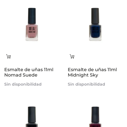
s
Leer
Leer
más
más
Esmalte de uñas 11ml
Esmalte de uñas 11ml
Nomad Suede
Midnight Sky
Sin disponibilidad
Sin disponibilidad