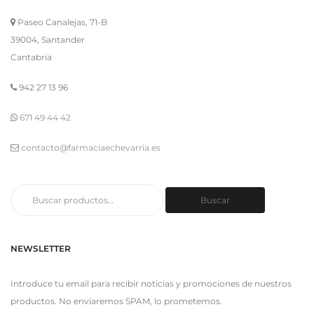
Paseo Canalejas, 71-B
39004, Santander
Cantabria
942 27 13 96
671 49 44 42
contacto@farmaciaechevarria.es
Buscar
Buscar
por:
NEWSLETTER
Introduce tu email para recibir noticias y promociones de nuestros
productos. No enviaremos SPAM, lo prometemos.