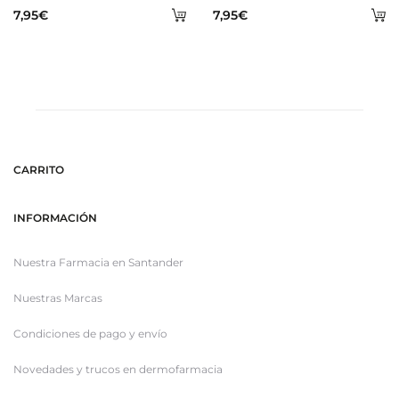
Añadir
A
7,95
€
7,95
€
al
al
carrito
ca
CARRITO
INFORMACIÓN
Nuestra Farmacia en Santander
Nuestras Marcas
Condiciones de pago y envío
Novedades y trucos en dermofarmacia