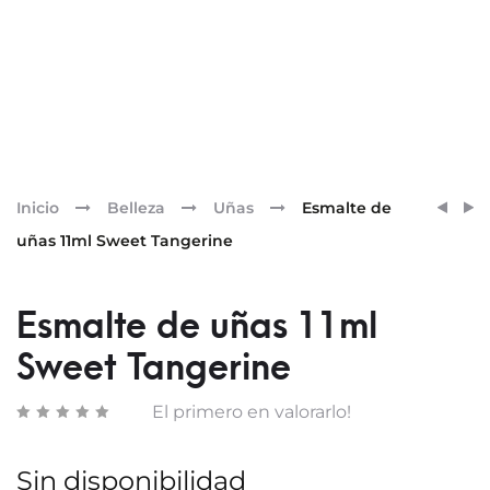
Pr
ESMA
TOP
Inicio
Belleza
Uñas
Esmalte de
DE
COAT
nav
uñas 11ml Sweet Tangerine
UÑAS
GEL
11ML
EFFEC
MAGN
Esmalte de uñas 11ml
PINK
Sweet Tangerine
El primero en valorarlo!
Sin disponibilidad