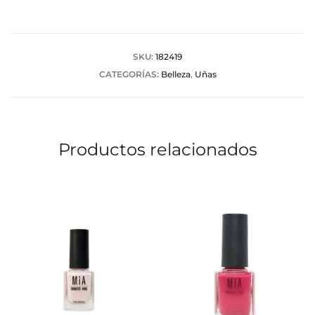
o
r
a
SKU:
182419
CATEGORÍAS:
Belleza
,
Uñas
c
i
o
Productos relacionados
n
e
s