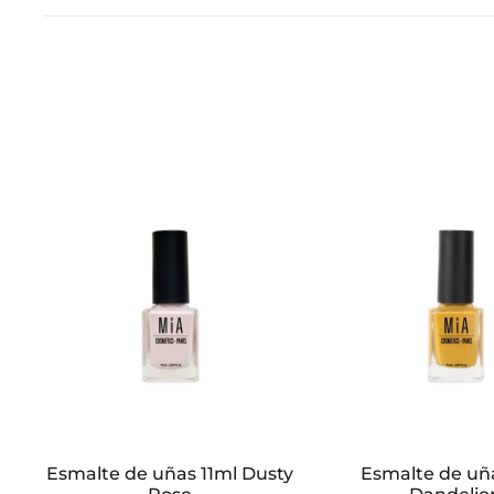
a
c
i
o
n
e
s
Esmalte de uñas 11ml Dusty
Esmalte de uña