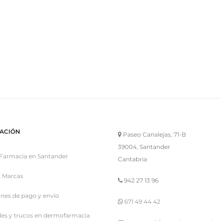
ACIÓN
Paseo Canalejas, 71-B
39004, Santander
Farmacia en Santander
Cantabria
 Marcas
942 27 13 96
nes de pago y envío
671 49 44 42
es y trucos en dermofarmacia