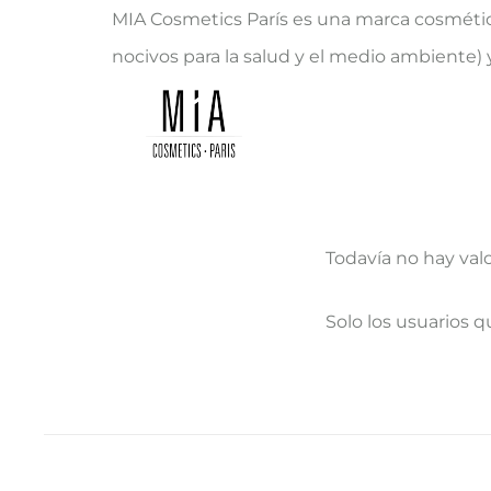
MIA Cosmetics París es una marca cosmétic
nocivos para la salud y el medio ambiente) 
Todavía no hay val
V
Solo los usuarios 
a
l
o
r