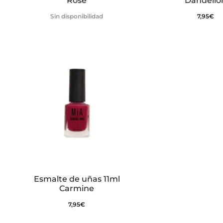
Rose
Dandelio
Sin disponibilidad
7,95
€
Esmalte de uñas 11ml
Carmine
7,95
€