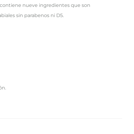
o contiene nueve ingredientes que son
abiales sin parabenos ni D5.
ón.