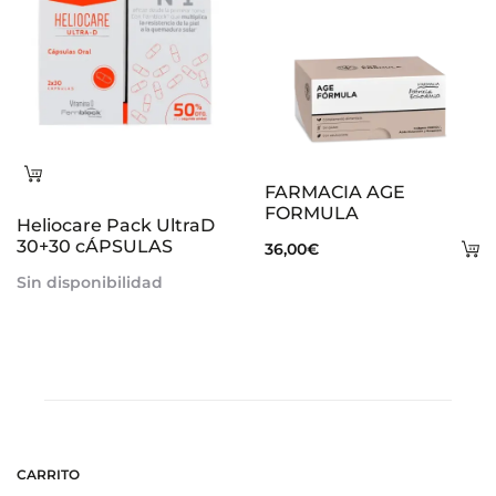
Leer
FARMACIA AGE
más
FORMULA
Heliocare Pack UltraD
30+30 cÁPSULAS
A
36,00
€
al
Sin disponibilidad
ca
CARRITO