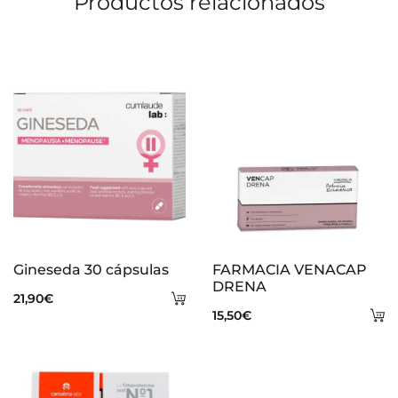
Productos relacionados
Gineseda 30 cápsulas
FARMACIA VENACAP
DRENA
Añadir
21,90
€
A
15,50
€
al
al
carrito
ca