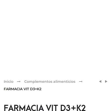
Pr
IVB
DARP
Inicio
Complementos alimenticios
ZERO
INTRA
nav
FARMACIA VIT D3+K2
60
LECH
CAPS
DESM
200
FARMACIA VIT D3+K2
ML