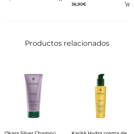
A
36,90
€
al
al
carrito
ca
Productos relacionados
Okara Silver Champú
Karitè Hydra crema de