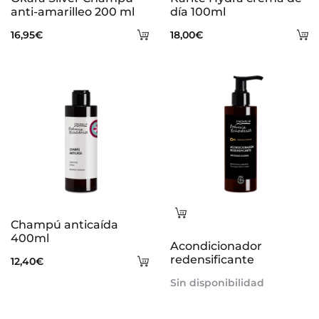
anti-amarilleo 200 ml
día 100ml
Añadir
A
16,95
€
18,00
€
al
al
carrito
ca
Leer
Champú anticaída
más
400ml
Acondicionador
Añadir
redensificante
12,40
€
al
Sin disponibilidad
carrito