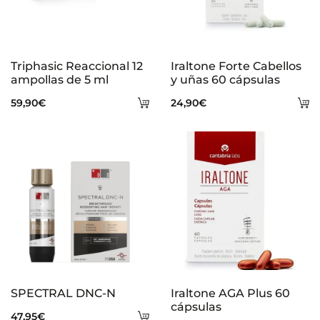
Triphasic Reaccional 12
Iraltone Forte Cabellos
ampollas de 5 ml
y uñas 60 cápsulas
Añadir
A
59,90
€
24,90
€
al
al
carrito
ca
SPECTRAL DNC-N
Iraltone AGA Plus 60
cápsulas
Añadir
47,95
€