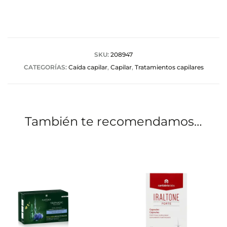
l
o
r
a
SKU:
208947
CATEGORÍAS:
Caída capilar
,
Capilar
,
Tratamientos capilares
c
i
o
También te recomendamos…
n
e
s