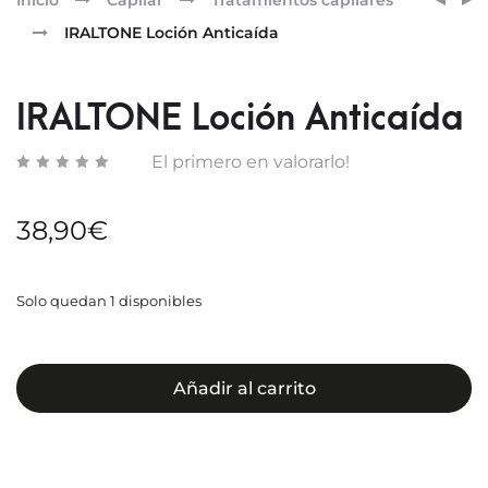
Pr
Inicio
Capilar
Tratamientos capilares
RENE
AGA
nav
IRALTONE Loción Anticaída
CONT
CÁPS
DE
OJOS
IRALTONE Loción Anticaída
El primero en valorarlo!
38,90
€
Solo quedan 1 disponibles
Añadir al carrito