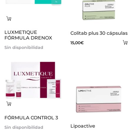
Leer
más
LUXMETIQUE
Colitab plus 30 cápsulas
FÓRMULA DRENOX
A
15,00
€
Sin disponibilidad
al
ca
Leer
más
FÓRMULA CONTROL 3
Lipoactive
Sin disponibilidad