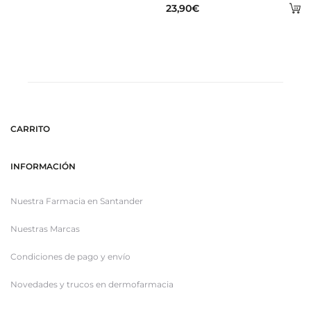
A
23,90
€
al
ca
CARRITO
INFORMACIÓN
Nuestra Farmacia en Santander
Nuestras Marcas
Condiciones de pago y envío
Novedades y trucos en dermofarmacia