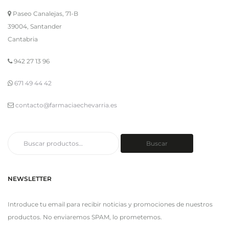
Paseo Canalejas, 71-B
39004, Santander
Cantabria
942 27 13 96
671 49 44 42
contacto@farmaciaechevarria.es
Buscar
Buscar
por:
NEWSLETTER
Introduce tu email para recibir noticias y promociones de nuestros
productos. No enviaremos SPAM, lo prometemos.