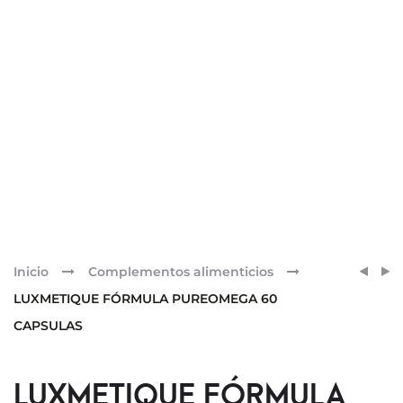
Pr
DARP
LUXM
Inicio
Complementos alimenticios
INTRA
FÓRM
nav
LUXMETIQUE FÓRMULA PUREOMEGA 60
LECH
BIOM
CAPSULAS
DESM
PRO
200
60
ML
CAPS
LUXMETIQUE FÓRMULA