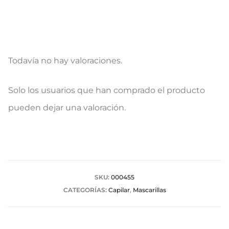
Todavía no hay valoraciones.
V
Solo los usuarios que han comprado el producto
a
pueden dejar una valoración.
l
o
r
a
SKU:
000455
CATEGORÍAS:
Capilar
,
Mascarillas
c
i