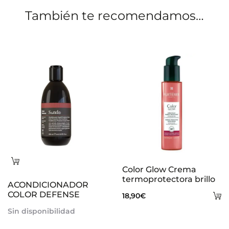
o
También te recomendamos…
n
e
s
Leer
Color Glow Crema
más
termoprotectora brillo
ACONDICIONADOR
COLOR DEFENSE
A
18,90
€
al
Sin disponibilidad
ca