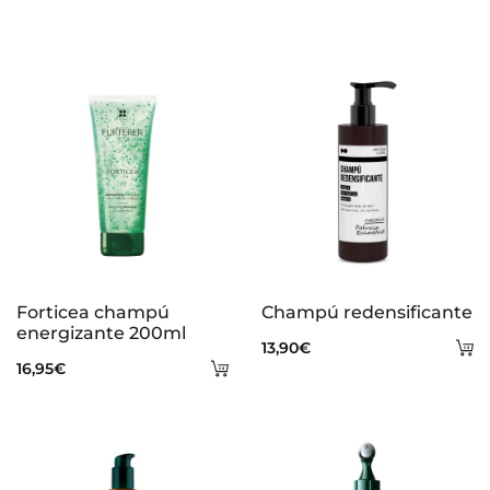
Forticea champú
Champú redensificante
energizante 200ml
A
13,90
€
Añadir
16,95
€
al
al
ca
carrito