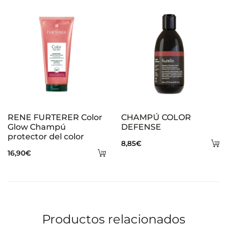
RENE FURTERER Color
CHAMPÚ COLOR
Glow Champú
DEFENSE
protector del color
A
8,85
€
Añadir
16,90
€
al
al
ca
carrito
Productos relacionados