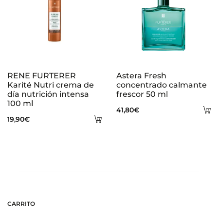
RENE FURTERER
Astera Fresh
Karité Nutri crema de
concentrado calmante
día nutrición intensa
frescor 50 ml
100 ml
A
41,80
€
Añadir
19,90
€
al
al
ca
carrito
CARRITO