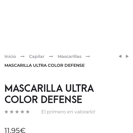
Pr
ACON
ACON
Inicio
Capilar
Mascarillas
COLO
SIN
nav
MASCARILLA ULTRA COLOR DEFENSE
DEFE
ACLA
GENT
USE
MASCARILLA ULTRA
COLOR DEFENSE
El primero en valorarlo!
11,95
€