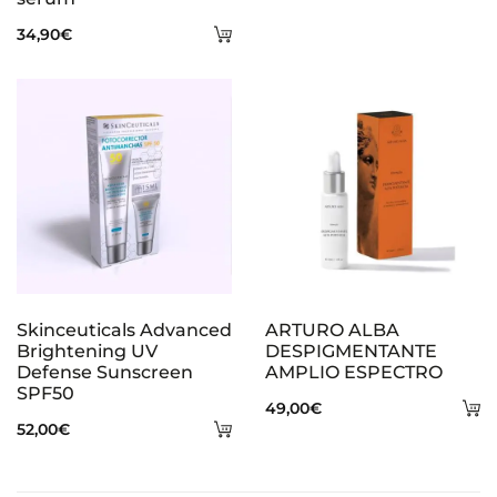
ca
Añadir
34,90
€
al
carrito
Skinceuticals Advanced
ARTURO ALBA
Brightening UV
DESPIGMENTANTE
Defense Sunscreen
AMPLIO ESPECTRO
SPF50
A
49,00
€
Añadir
52,00
€
al
al
ca
carrito