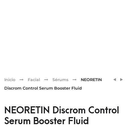
Pr
NEOR
NEOR
Inicio
Facial
Sérums
NEORETIN
DISC
DISC
nav
Discrom Control Serum Booster Fluid
CONT
CONT
PEELI
CONC
DESP
NEORETIN Discrom Control
Serum Booster Fluid