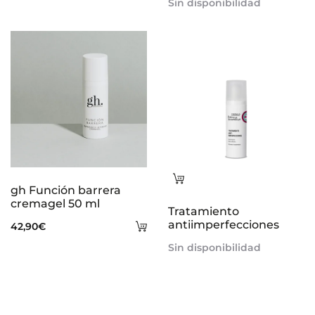
al
Sin disponibilidad
carrito
Leer
gh Función barrera
más
cremagel 50 ml
Tratamiento
Añadir
antiimperfecciones
42,90
€
al
Sin disponibilidad
carrito