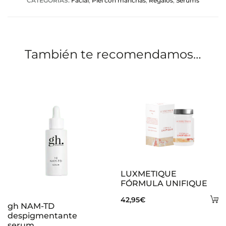
CATEGORÍAS:
Facial
,
Piel con manchas
,
Regalos
,
Sérums
c
i
o
También te recomendamos…
n
e
s
LUXMETIQUE
FÓRMULA UNIFIQUE
A
42,95
€
gh NAM-TD
al
despigmentante
serum