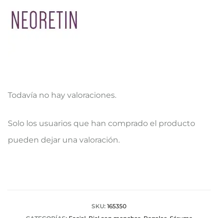
Todavía no hay valoraciones.
V
Solo los usuarios que han comprado el producto
a
pueden dejar una valoración.
l
o
r
a
SKU:
165350