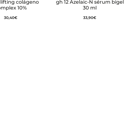
lifting colágeno
gh 12 Azelaic-N sérum bigel
omplex 10%
30 ml
30,40
€
33,90
€