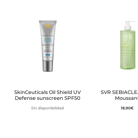
n
e
s
SkinCeuticals Oil Shield UV
SVR SEBIACLE
Defense sunscreen SPF50
Moussan
Sin disponibilidad
18,90
€