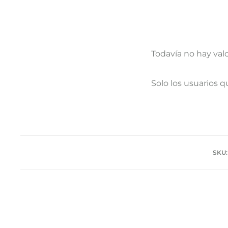
Todavía no hay val
V
Solo los usuarios 
a
l
o
r
SKU:
a
c
i
o