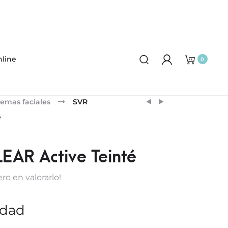
line
0
Product
FERRUMCAP
SVR
emas faciales
SVR
SEBIACLEAR
navigation
é
CREMA
LAVANTE
EAR Active Teinté
ro en valorarlo!
idad