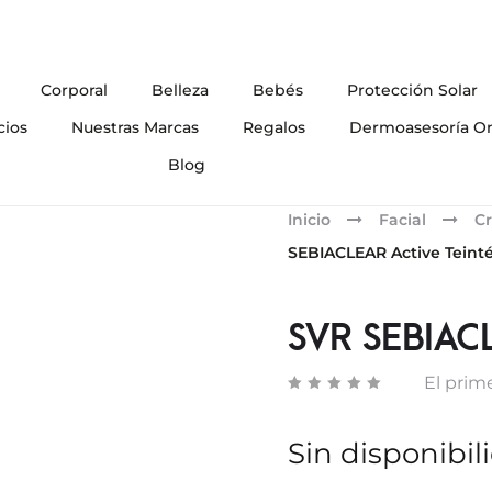
Corporal
Belleza
Bebés
Protección Solar
cios
Nuestras Marcas
Regalos
Dermoasesoría On
Blog
Inicio
Facial
Cr
SEBIACLEAR Active Teint
SVR SEBIACL
El prime
Sin disponibil