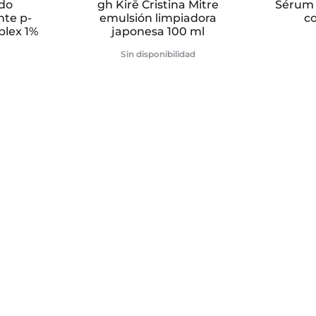
do
gh Kirē Cristina Mitre
Sérum 
te p-
emulsión limpiadora
c
plex 1%
japonesa 100 ml
Sin disponibilidad