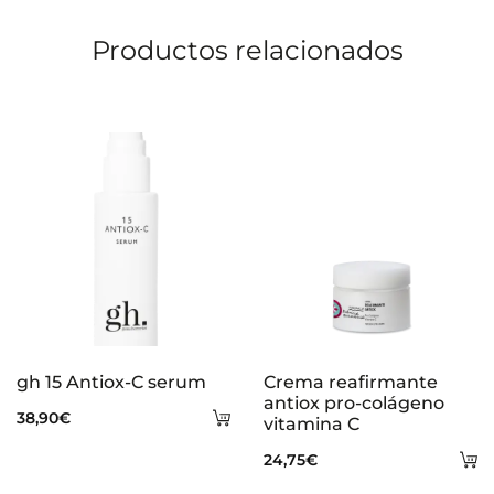
Productos relacionados
gh 15 Antiox-C serum
Crema reafirmante
antiox pro-colágeno
Añadir
38,90
€
vitamina C
al
A
24,75
€
carrito
al