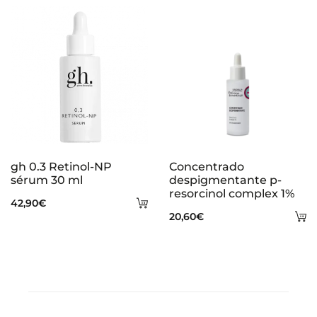
ca
gh 0.3 Retinol-NP
Concentrado
sérum 30 ml
despigmentante p-
resorcinol complex 1%
Añadir
42,90
€
A
20,60
€
al
al
carrito
ca