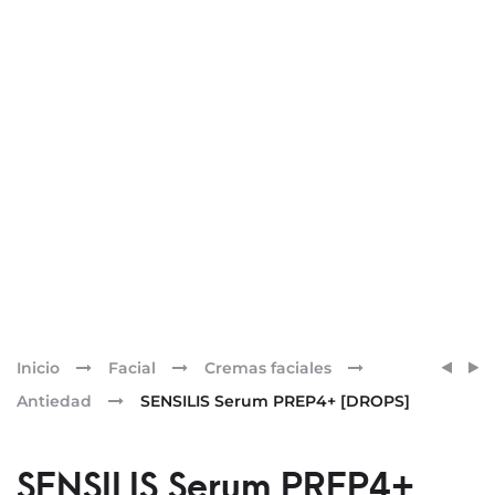
Pr
CREM
SENSI
Inicio
Facial
Cremas faciales
ANTI-
ETERN
nav
Antiedad
SENSILIS Serum PREP4+ [DROPS]
ROJE
A.G.E
BIOM
[CRE
CONF
DE
SENSILIS Serum PREP4+