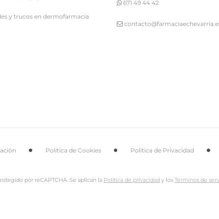
671 49 44 42
es y trucos en dermofarmacia
contacto@farmaciaechevarria.e
tación
Política de Cookies
Politica de Privacidad
 protegido por reCAPTCHA. Se aplican la
Política de privacidad
y los
Términos de serv