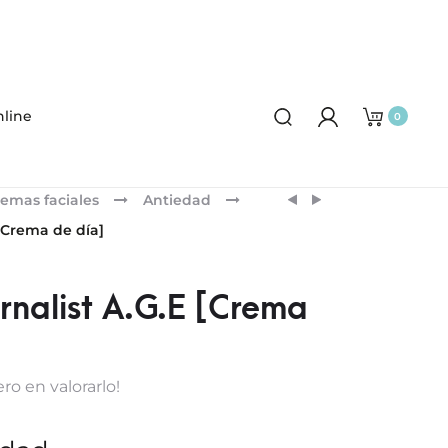
line
0
Product
SENSILIS
SENSILIS
emas faciales
Antiedad
SERUM
UPGRADE
navigation
 [Crema de día]
PREP4+
[DAY
[DROPS]
CREAM]
rnalist A.G.E [Crema
ro en valorarlo!