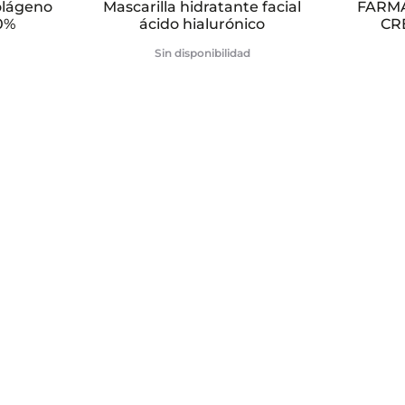
olágeno
Mascarilla hidratante facial
FARM
0%
ácido hialurónico
CR
Sin disponibilidad