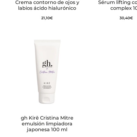
Crema contorno de ojos y
Sérum lifting c
labios ácido hialurónico
complex 1
21,10
€
30,40
€
gh Kirē Cristina Mitre
emulsión limpiadora
japonesa 100 ml