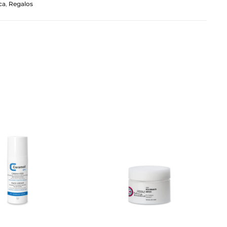
ca
,
Regalos