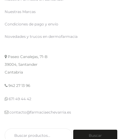
Nuestras Marcas
Condiciones de pago y envío
Novedades y trucos en dermofarmacia
Paseo Canalejas, 71-B
39004, Santander
Cantabria
942 27 13 96
671 49 44 42
contacto@farmaciaechevarria.es
Buscar
Buscar