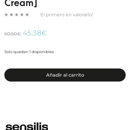
Cream]
El primero en valorarlo!
El
El
45,38
€
60,50
€
precio
precio
original
actual
era:
es:
Solo quedan 1 disponibles
60,50€.
45,38€.
Añadir al carrito