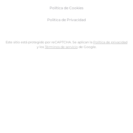
Política de Cookies
Politica de Privacidad
Este sitio está protegido por reCAPTCHA. Se aplican la
Política de privacidad
y los
Términos de servicio
de Google.
Nombre de usuario o dirección de email
Dirección de email