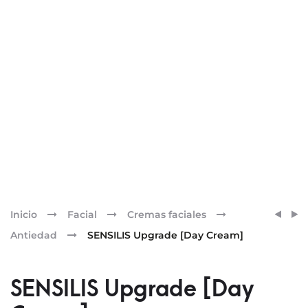
Pr
SENSI
LECH
Inicio
Facial
Cremas faciales
ETERN
LIMP
nav
Antiedad
SENSILIS Upgrade [Day Cream]
A.G.E
EQUIL
[CRE
DE
SENSILIS Upgrade [Day
DÍA]