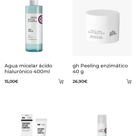
Agua micelar ácido
gh Peeling enzimático
hialurónico 400ml
40 g
Añadir
A
15,00
€
26,90
€
al
al
carrito
ca