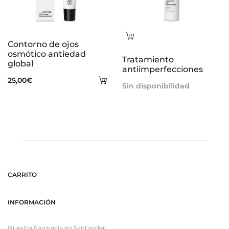
Leer
Contorno de ojos
más
osmótico antiedad
Tratamiento
global
antiimperfecciones
Añadir
25,00
€
Sin disponibilidad
al
carrito
CARRITO
INFORMACIÓN
Nuestra Farmacia en Santander