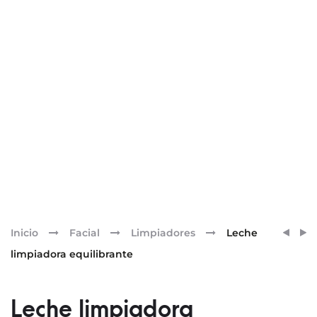
Pr
SENSI
SÉRU
Inicio
Facial
Limpiadores
Leche
UPGR
BIOM
nav
limpiadora equilibrante
[DAY
CONF
CREA
PRE+P
COMP
Leche limpiadora
ISOPA