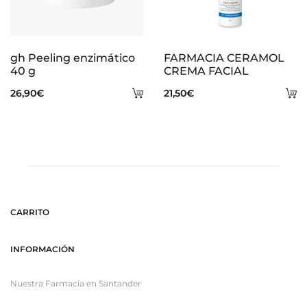
gh Peeling enzimático
FARMACIA CERAMOL
40 g
CREMA FACIAL
Añadir
A
26,90
€
21,50
€
al
al
carrito
ca
CARRITO
INFORMACIÓN
Nuestra Farmacia en Santander