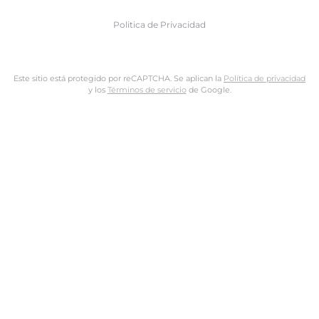
Politica de Privacidad
Este sitio está protegido por reCAPTCHA. Se aplican la
Política de privacidad
y los
Términos de servicio
de Google.
Nombre de usuario o dirección de email
Dirección de email