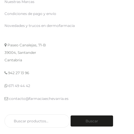
Nuestras Marcas
Condiciones de pago y envío
Novedades y trucos en dermofarmacia
Paseo Canalejas, 71-B
39004, Santander
Cantabria
942 27 13 96
671 49 44 42
contacto@farmaciaechevarria.es
Buscar
Buscar
por: