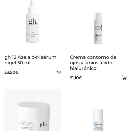
gh 12 Azelaic-N sérum
Crema contorno de
bigel 30 ml
ojos y labios ácido
hialurónico
Añadir
33,90
€
A
21,10
€
al
al
carrito
ca