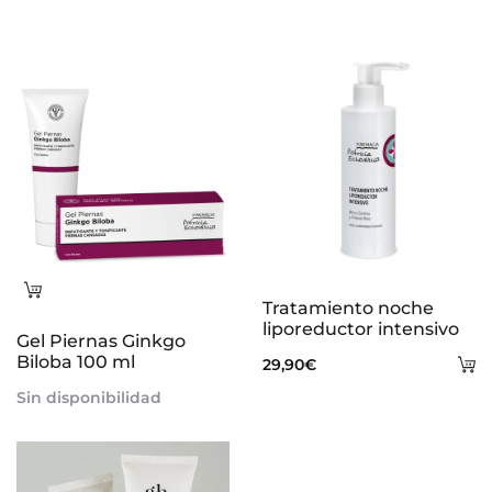
Leer
Tratamiento noche
más
liporeductor intensivo
Gel Piernas Ginkgo
Biloba 100 ml
A
29,90
€
al
Sin disponibilidad
ca