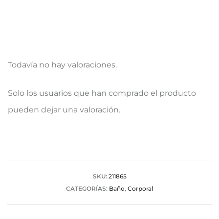
Todavía no hay valoraciones.
V
Solo los usuarios que han comprado el producto
a
pueden dejar una valoración.
l
o
r
a
SKU:
211865
CATEGORÍAS:
Baño
,
Corporal
c
i