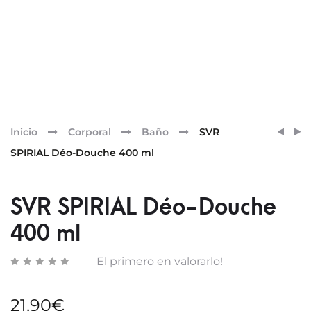
Pr
SVR
ARTU
Inicio
Corporal
Baño
SVR
SPIRI
ALBA
nav
SPIRIAL Déo-Douche 400 ml
DÉO-
ESTU
DOUC
CUID
200
BÁSI
SVR SPIRIAL Déo-Douche
ML
400 ml
El primero en valorarlo!
21,90
€