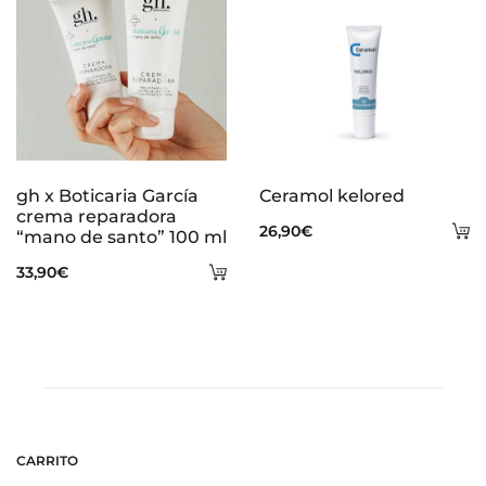
gh x Boticaria García
Ceramol kelored
crema reparadora
A
26,90
€
“mano de santo” 100 ml
al
Añadir
33,90
€
ca
al
carrito
CARRITO