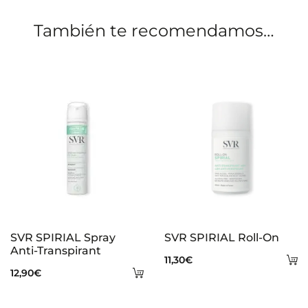
o
También te recomendamos…
n
e
s
SVR SPIRIAL Spray
SVR SPIRIAL Roll-On
Anti-Transpirant
A
11,30
€
Añadir
12,90
€
al
al
ca