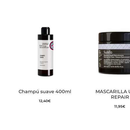
o
n
e
s
Champú suave 400ml
MASCARILLA 
REPAIR
12,40
€
11,95
€