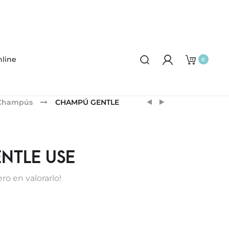
line
0
Product
GORRO
SENSILIS
Champús
CHAMPÚ GENTLE
REVITALIZANTE
RETINOL
navigation
BODY
TREATMENT
NTLE USE
ro en valorarlo!