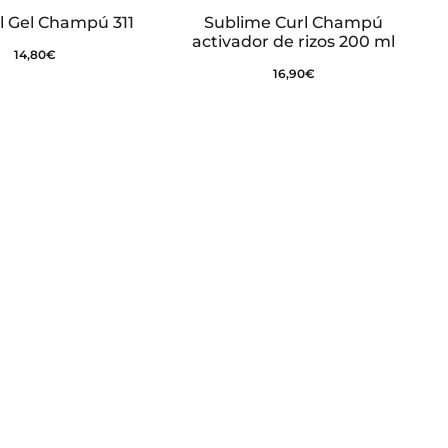
 Gel Champú 311
Sublime Curl Champú
activador de rizos 200 ml
14,80
€
16,90
€