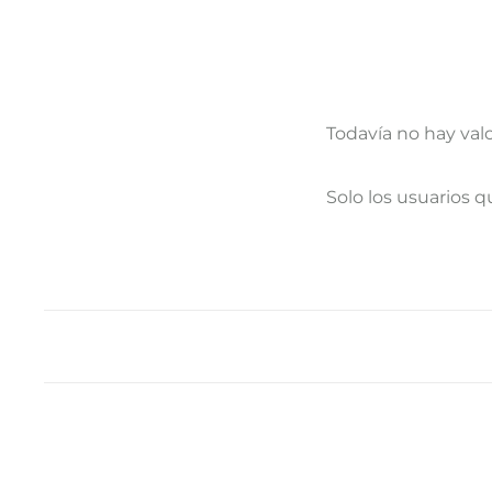
Todavía no hay val
V
Solo los usuarios 
a
l
o
r
a
c
i