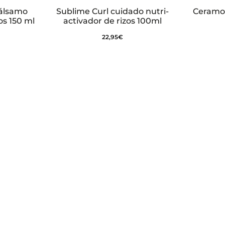
Bálsamo
Sublime Curl cuidado nutri-
Ceramol
os 150 ml
activador de rizos 100ml
22,95
€