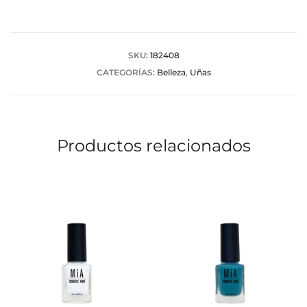
o
r
a
SKU:
182408
CATEGORÍAS:
Belleza
,
Uñas
c
i
o
Productos relacionados
n
e
s