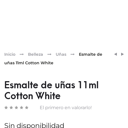
Pr
ESMA
ESMA
Inicio
Belleza
Uñas
Esmalte de
DE
DE
nav
uñas 11ml Cotton White
UÑAS
UÑAS
11ML
11ML
CORA
ELECT
Esmalte de uñas 11ml
REEF
BLUE
Cotton White
El primero en valorarlo!
Sin disponibilidad