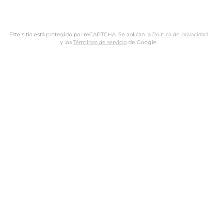
Este sitio está protegido por reCAPTCHA. Se aplican la
Política de privacidad
y los
Términos de servicio
de Google.
Nombre de usuario o dirección de email
Dirección de email
Contraseña