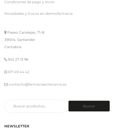
Condiciones de pago y envío
Novedades y trucos en dermofarmacia
Paseo Canalejas, 71-B
39004, Santander
Cantabria
942 27 13 96
671 49 44 42
contacto@farmaciaechevarria.es
Buscar
Buscar
por:
NEWSLETTER