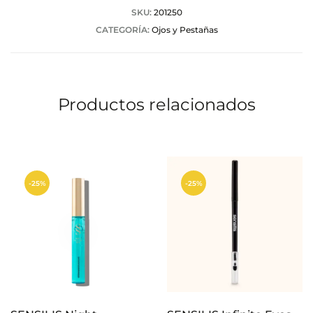
a
SKU:
201250
CATEGORÍA:
Ojos y Pestañas
c
i
o
Productos relacionados
n
e
s
-25%
-25%