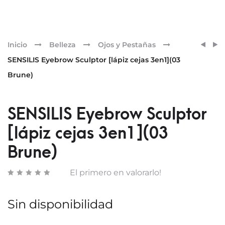
Pr
SENSI
SENSI
Inicio
Belleza
Ojos y Pestañas
EYEB
ETERN
nav
SENSILIS Eyebrow Sculptor [lápiz cejas 3en1](03
SCUL
A.G.E.
Brune)
[LÁPI
[SER
CEJAS
AI]
3EN1]
SENSILIS Eyebrow Sculptor
(02
TAUPE
[lápiz cejas 3en1](03
Brune)
El primero en valorarlo!
Sin disponibilidad