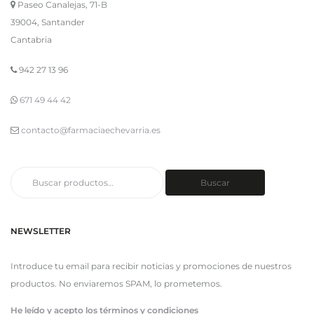
Paseo Canalejas, 71-B
39004, Santander
Cantabria
942 27 13 96
671 49 44 42
contacto@farmaciaechevarria.es
Buscar
Buscar
por:
NEWSLETTER
Introduce tu email para recibir noticias y promociones de nuestros
productos. No enviaremos SPAM, lo prometemos.
He leído y acepto los términos y condiciones