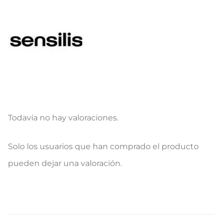
Todavía no hay valoraciones.
V
Solo los usuarios que han comprado el producto
a
pueden dejar una valoración.
l
o
r