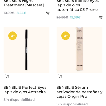
SENSILIS Night
SENSILIS Infinite Eyes
Treatment [Mascara]
lápiz de ojos
automático 03 Prune
Añadir
El
El
10,99
€
8,24
€
A
El
El
20,50
€
15,38
€
al
precio
precio
al
precio
precio
carrito
original
actual
ca
original
actual
era:
es:
-25%
-25%
era:
es:
10,99€.
8,24€.
20,50€.
15,38€.
Leer
Leer
más
más
SENSILIS Perfect Eyes
SENSILIS Sérum
lápiz de ojos Antracita
activador de pestañas y
cejas Origin Pro
Sin disponibilidad
Sin disponibilidad