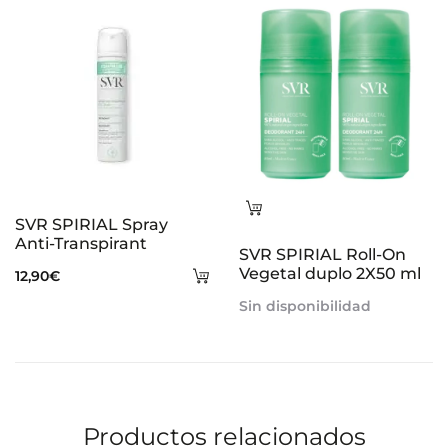
carrito
ca
Leer
SVR SPIRIAL Spray
más
Anti-Transpirant
SVR SPIRIAL Roll-On
Añadir
Vegetal duplo 2X50 ml
12,90
€
al
Sin disponibilidad
carrito
Productos relacionados