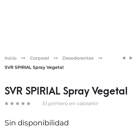
Pr
SVR
SVR
Inicio
Corporal
Desodorantes
SPIRI
SPIRI
nav
SVR SPIRIAL Spray Vegetal
ROLL-
EXTR
ON
VEGE
SVR SPIRIAL Spray Vegetal
DUPL
2X50
El primero en valorarlo!
ML
Sin disponibilidad