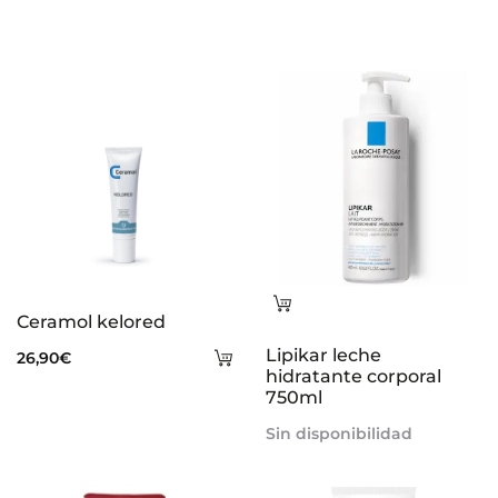
Leer
Ceramol kelored
más
Añadir
Lipikar leche
26,90
€
hidratante corporal
al
750ml
carrito
Sin disponibilidad