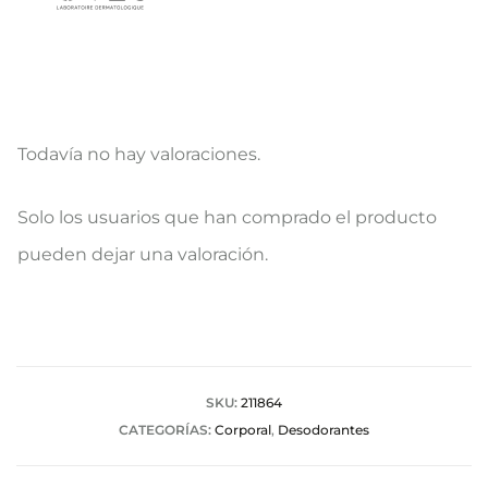
Todavía no hay valoraciones.
V
Solo los usuarios que han comprado el producto
a
pueden dejar una valoración.
l
o
r
a
SKU:
211864
CATEGORÍAS:
Corporal
,
Desodorantes
c
i