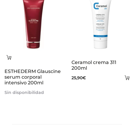
Leer
Ceramol crema 311
más
200ml
ESTHEDERM Glauscine
serum corporal
A
25,90
€
intensivo 200ml
al
Sin disponibilidad
ca