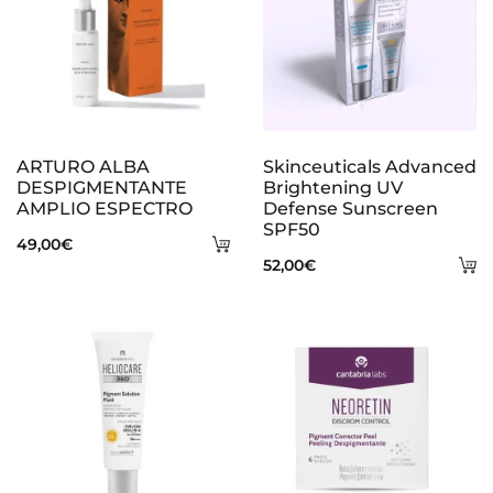
ARTURO ALBA
Skinceuticals Advanced
DESPIGMENTANTE
Brightening UV
AMPLIO ESPECTRO
Defense Sunscreen
SPF50
Añadir
49,00
€
A
52,00
€
al
al
carrito
ca