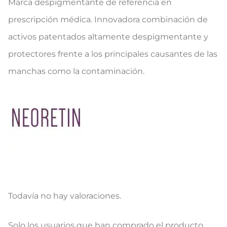
Marca despigmentante de referencia en
prescripción médica. Innovadora combinación de
activos patentados altamente despigmentante y
protectores frente a los principales causantes de las
manchas como la contaminación.
Todavía no hay valoraciones.
V
Solo los usuarios que han comprado el producto