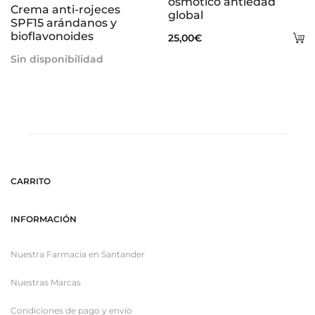
osmótico antiedad
Crema anti-rojeces
global
SPF15 arándanos y
bioflavonoides
A
25,00
€
al
Sin disponibilidad
ca
CARRITO
INFORMACIÓN
Nuestra Farmacia en Santander
Nuestras Marcas
Condiciones de pago y envío