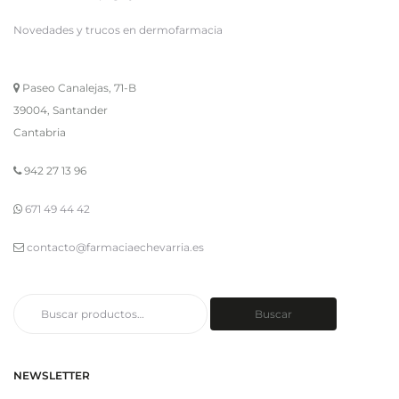
Novedades y trucos en dermofarmacia
Paseo Canalejas, 71-B
39004, Santander
Cantabria
942 27 13 96
671 49 44 42
contacto@farmaciaechevarria.es
Buscar
Buscar
por:
NEWSLETTER