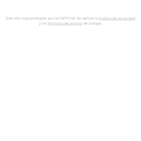
Este sitio está protegido por reCAPTCHA. Se aplican la
Política de privacidad
y los
Términos de servicio
de Google.
Nombre de usuario o dirección de email
Dirección de email
Contraseña