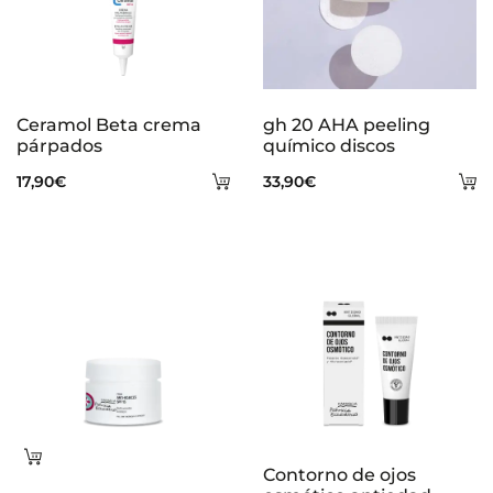
Ceramol Beta crema
gh 20 AHA peeling
párpados
químico discos
Añadir
A
17,90
€
33,90
€
al
al
carrito
ca
Leer
Contorno de ojos
más