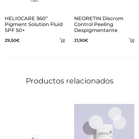
HELIOCARE 360º
NEORETIN Discrom
Pigment Solution Fluid
Control Peeling
SPF 50+
Despigmentante
Añadir
A
29,50
€
21,90
€
al
al
carrito
ca
Productos relacionados