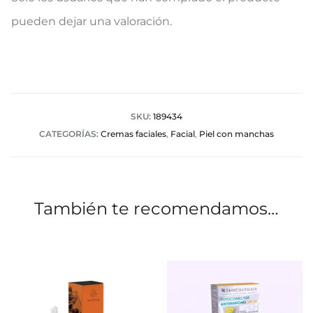
a
pueden dejar una valoración.
l
o
r
a
SKU:
189434
CATEGORÍAS:
Cremas faciales
,
Facial
,
Piel con manchas
c
i
o
También te recomendamos…
n
e
s