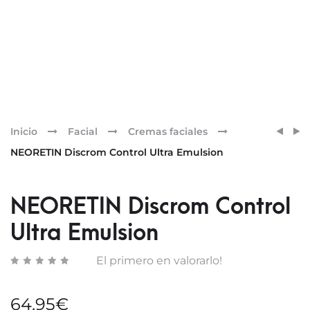
Pr
NEOR
RETI
Inicio
Facial
Cremas faciales
DISC
nav
NEORETIN Discrom Control Ultra Emulsion
CONT
TRANS
CREA
NEORETIN Discrom Control
Ultra Emulsion
El primero en valorarlo!
64,95
€